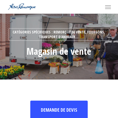
Skip
Menu
to
main
content
CATÉGORIES SPÉCIFIQUES : REMORQUE DE VENTE, FOURGONS,
TRANSPORT D'ANIMAUX…
Magasin de vente
DEMANDE DE DEVIS