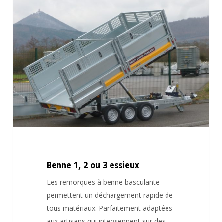
Benne
1,
2
ou
3
essieux
Benne 1, 2 ou 3 essieux
Les remorques à benne basculante
permettent un déchargement rapide de
tous matériaux. Parfaitement adaptées
aux artisans qui interviennent sur des